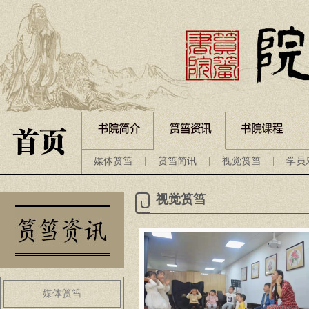
媒体筼筜
|
筼筜简讯
|
视觉筼筜
|
学员
视觉筼筜
媒体筼筜