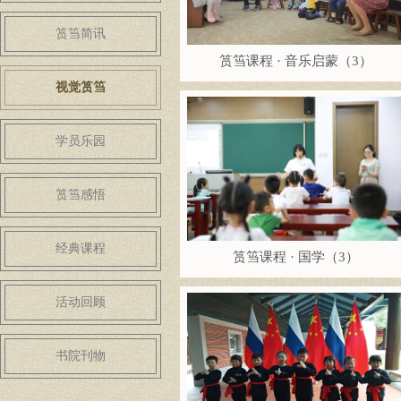
筼筜简讯
筼筜课程 · 音乐启蒙（3）
视觉筼筜
学员乐园
筼筜感悟
经典课程
筼筜课程 · 国学（3）
活动回顾
书院刊物