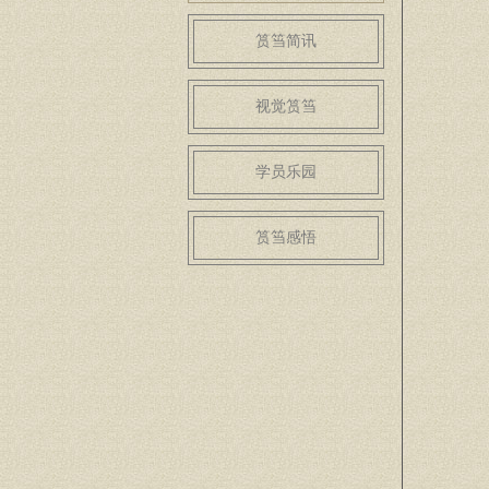
筼筜简讯
视觉筼筜
学员乐园
筼筜感悟