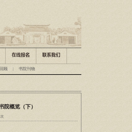
回顾
|
书院刊物
史书院概览（下）
人次