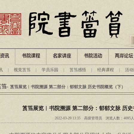
讯
|
视觉筼筜
|
学员乐园
|
筼筜感悟
|
经典课程
|
活动
筼筜
-
筼筜展览︱书院溯源 第二部分：郁郁文脉 历史书院概览（下）
筼筜展览︱书院溯源 第二部分：郁郁文脉 历
2022-03-29 13:35
高级管理员 浏览人数：
4095