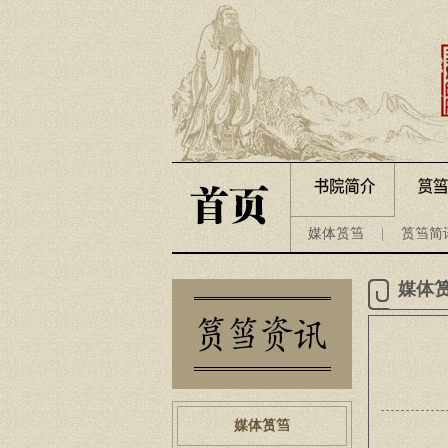
媒体筼筜
|
筼筜简
媒体
媒体筼筜