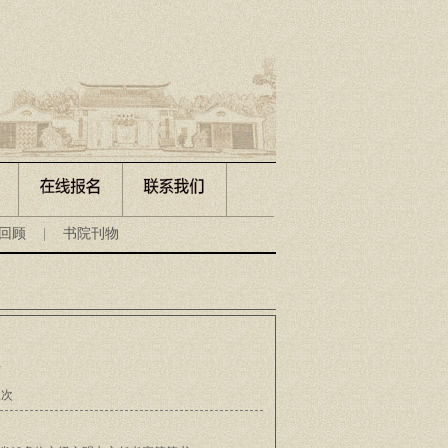
回顾
|
书院刊物
人次