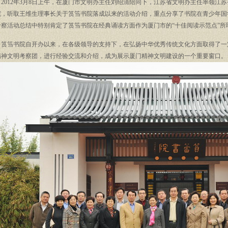
012
年
3
月
8
日上午，在厦门市文明办主任刘绍清陪同下，江苏省文明办主任率领江苏
院，听取王维生理事长关于筼筜书院落成以来的活动介绍，重点分享了书院在青少年国
考察活动总结中特别肯定了筼筜书院在经典诵读方面作为厦门市的“十佳阅读示范点”所
筼筜书院自开办以来，在各级领导的支持下，在弘扬中华优秀传统文化方面取得了一
精神文明考察团，进行经验交流和介绍，成为展示厦门精神文明建设的一个重要窗口。