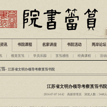
讯
|
视觉筼筜
|
学员乐园
|
筼筜感悟
|
经典课程
|
活动
筼筜
-
江苏省文明办领导考察筼筜书院
江苏省文明办领导考察筼筜书院
2014-07-07 14:42
高级管理员 浏览人数：
5448