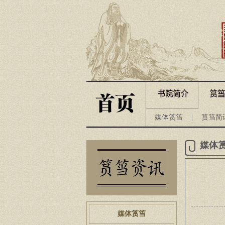
媒体筼筜
|
筼筜简
媒体
媒体筼筜