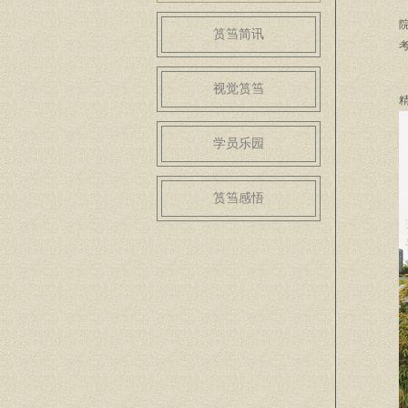
2
筼筜简讯
视觉筼筜
学员乐园
筼筜感悟