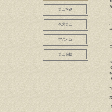
2
筼筜简讯
视觉筼筜
学员乐园
筼筜感悟