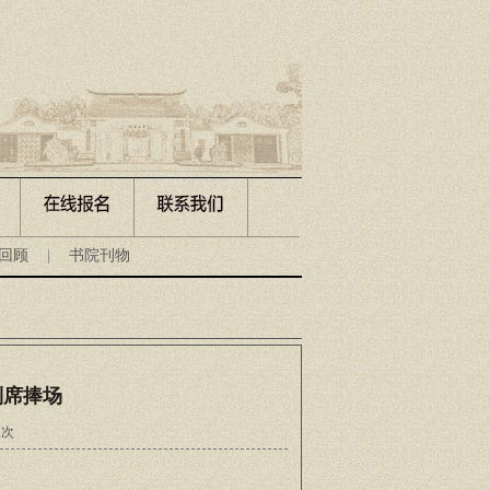
回顾
|
书院刊物
列席捧场
人次