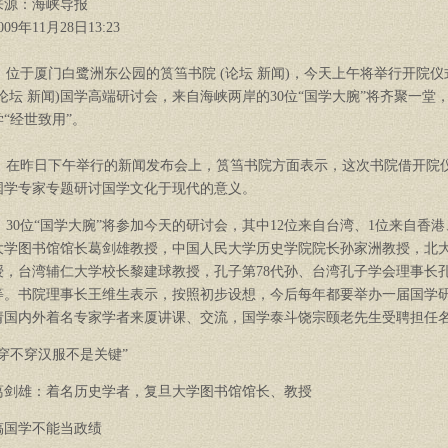
来源：海峡导报
009年11月28日13:23
位于厦门白鹭洲东公园的筼筜书院 (论坛 新闻)，今天上午将举行开院
(论坛 新闻)国学高端研讨会，来自海峡两岸的30位“国学大腕”将齐聚一
学“经世致用”。
在昨日下午举行的新闻发布会上，筼筜书院方面表示，这次书院借开院
国学专家专题研讨国学文化于现代的意义。
30位“国学大腕”将参加今天的研讨会，其中12位来自台湾、1位来自香港
大学图书馆馆长葛剑雄教授，中国人民大学历史学院院长孙家洲教授，北
授，台湾辅仁大学校长黎建球教授，孔子第78代孙、台湾孔子学会理事长
等。书院理事长王维生表示，按照初步设想，今后每年都要举办一届国学
请国内外着名专家学者来厦讲课、交流，国学泰斗饶宗颐老先生受聘担任
“穿不穿汉服不是关键”
葛剑雄：着名历史学者，复旦大学图书馆馆长、教授
搞国学不能当政绩